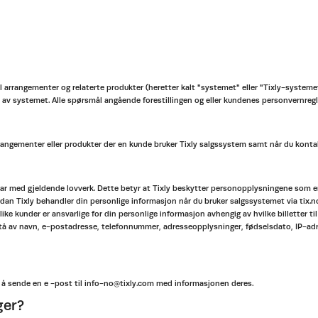
 til arrangementer og relaterte produkter (heretter kalt "systemet" eller "Tixly-systeme
 av systemet. Alle spørsmål angående forestillingen og eller kundenes personvernregle
 arrangementer eller produkter der en kunde bruker Tixly salgssystem samt når du konta
 med gjeldende lovverk. Dette betyr at Tixly beskytter personopplysningene som er lag
rdan Tixly behandler din personlige informasjon når du bruker salgssystemet via tix.n
ulike kunder er ansvarlige for din personlige informasjon avhengig av hvilke billetter
stå av navn, e-postadresse, telefonnummer, adresseopplysninger, fødselsdato, IP-adr
 å sende en e -post til info-no@tixly.com med informasjonen deres.
ger?