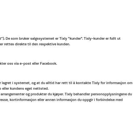
t"). De som bruker salgssystemet er Tixly "kunder". Tixly-kunder er fullt ut
r rettes direkte til den respektive kunden.
kter oss via e-post eller Facebook.
ret i systemet, og at du alltid har rett til å kontakte Tixly for informasjon om
o eller kundens eget nettsted.
 til arrangementer og produkter du kjøper. Tixly behandler personopplysningene du
esse, kortinformasjon eller annen informasjon du oppgir i forbindelse med