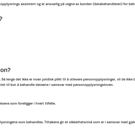
sonopplysnings assistent og er ansvarlig på vegne av kunden (databehandleren) for b
?
jon?
enge det ikke er noen juridisk plikt til å utlevere personopplysninger, vil de ikke bli 
liktet til kun å behandle dataene i samsvar med personopplysningsloven.
sene som foreligger i hvert tilfelle.
plysningene som behandles. Tiltakene gir et sikkerhetsnivå som er i samsvar med gje