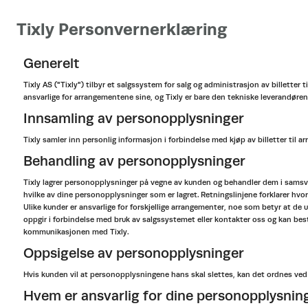
Tixly Personvernerklæring
Generelt
Tixly AS ("Tixly") tilbyr et salgssystem for salg og administrasjon av billetter
ansvarlige for arrangementene sine, og Tixly er bare den tekniske leverandøren
Innsamling av personopplysninger
Tixly samler inn personlig informasjon i forbindelse med kjøp av billetter til
Behandling av personopplysninger
Tixly lagrer personopplysninger på vegne av kunden og behandler dem i samsvar
hvilke av dine personopplysninger som er lagret. Retningslinjene forklarer hvo
Ulike kunder er ansvarlige for forskjellige arrangementer, noe som betyr at de 
oppgir i forbindelse med bruk av salgssystemet eller kontakter oss og kan be
kommunikasjonen med Tixly.
Oppsigelse av personopplysninger
Hvis kunden vil at personopplysningene hans skal slettes, kan det ordnes ved
Hvem er ansvarlig for dine personopplysnin