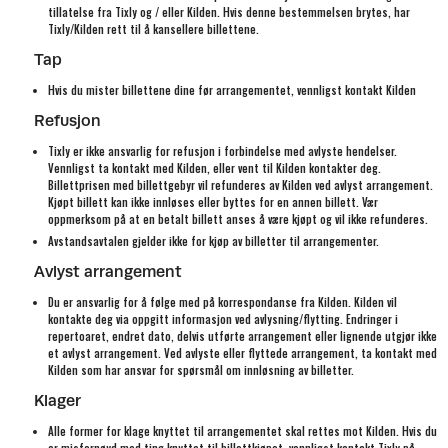
tillatelse fra Tixly og / eller Kilden. Hvis denne bestemmelsen brytes, har
Tixly/Kilden rett til å kansellere billettene.
Tap
Hvis du mister billettene dine før arrangementet, vennligst kontakt Kilden
Refusjon
Tixly er ikke ansvarlig for refusjon i forbindelse med avlyste hendelser.
Vennligst ta kontakt med Kilden, eller vent til Kilden kontakter deg.
Billettprisen med billettgebyr vil refunderes av Kilden ved avlyst arrangement.
Kjøpt billett kan ikke innløses eller byttes for en annen billett. Vær
oppmerksom på at en betalt billett anses å være kjøpt og vil ikke refunderes.
Avstandsavtalen gjelder ikke for kjøp av billetter til arrangementer.
Avlyst arrangement
Du er ansvarlig for å følge med på korrespondanse fra Kilden. Kilden vil
kontakte deg via oppgitt informasjon ved avlysning/flytting. Endringer i
repertoaret, endret dato, delvis utførte arrangement eller lignende utgjør ikke
et avlyst arrangement. Ved avlyste eller flyttede arrangement, ta kontakt med
Kilden som har ansvar for spørsmål om innløsning av billetter.
Klager
Alle former for klage knyttet til arrangementet skal rettes mot Kilden. Hvis du