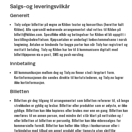
Salgs-og leveringsvilkår
Generelt
Tixly selger billetter på vegne av Kilden teater og konserthus (heretter kalt
Kilden). Alle spørsmål vedrørende arrangementet skal rettes til Kilden på
billett@kilden.com. Spesifikke vilkår og betingelser for Kilden vil bli oppgitt i
bestillingsbekreftelsen. Kjøpsavtalen er underlagt lovbestemmelsene i norsk
lovgivning. Avtalen er bindende for begge parter kun når Tixly har registrert og
mottatt betaling. Tixly og Kilden har lov til å kommunisere digitalt med
billettkjøperen via e-post, SMS og push-varsling.
Innbetaling
All kommunikasjon mellom deg og Tixly.no finner sted i kryptert form.
Kortinformasjonen din sendes direkte til kortutstederen, og Tixly.no lagrer
ikke kortinformasjon.
Billetten
Billetten gir deg tilgang til arrangementet som billetten refererer til, så lenge
strekkoden er gyldig og lesbar. Billetter eller produkter som er avlyste, er ikke
gyldige. Billetten kan ikke kopieres eller brukes mer enn en gang. Billetten kan
overføres til en annen person, med mindre det står klart på nettsiden og /
eller billetten at billetten er personlig. Billetter kan ikke videreselges for
kommersielle formål. Billetter kan heller ikke tilbys i konkurranser eller i
forbindelse med tilbud om annet produkt eller tjeneste uten skriftlig