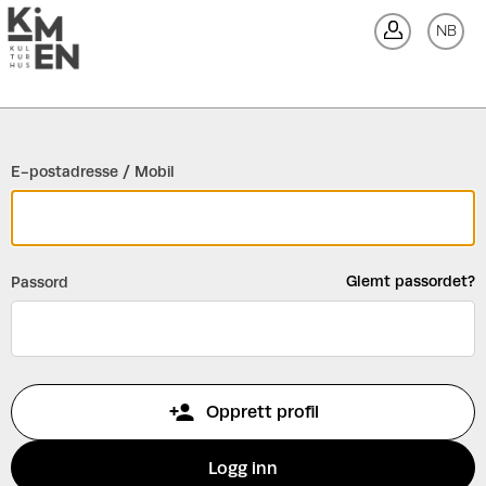
Gå tilbake
NB
Lo
E-postadresse / Mobil
Glemt passordet?
Passord
Opprett profil
Logg inn