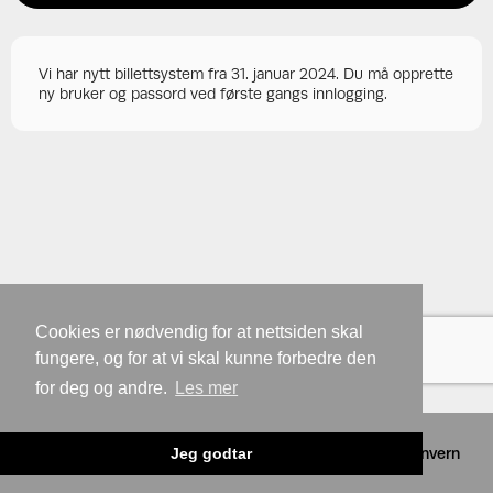
Vi har nytt billettsystem fra 31. januar 2024. Du må opprette
ny bruker og passord ved første gangs innlogging.
Cookies er nødvendig for at nettsiden skal
fungere, og for at vi skal kunne forbedre den
for deg og andre.
Les mer
©
2026 Tixly AS - Powered by
Tixly
Vilkår
Personvern
Jeg godtar