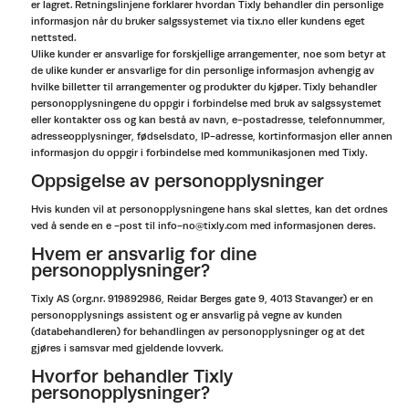
er lagret. Retningslinjene forklarer hvordan Tixly behandler din personlige
informasjon når du bruker salgssystemet via tix.no eller kundens eget
nettsted.
Ulike kunder er ansvarlige for forskjellige arrangementer, noe som betyr at
de ulike kunder er ansvarlige for din personlige informasjon avhengig av
hvilke billetter til arrangementer og produkter du kjøper. Tixly behandler
personopplysningene du oppgir i forbindelse med bruk av salgssystemet
eller kontakter oss og kan bestå av navn, e-postadresse, telefonnummer,
adresseopplysninger, fødselsdato, IP-adresse, kortinformasjon eller annen
informasjon du oppgir i forbindelse med kommunikasjonen med Tixly.
Oppsigelse av personopplysninger
Hvis kunden vil at personopplysningene hans skal slettes, kan det ordnes
ved å sende en e -post til info-no@tixly.com med informasjonen deres.
Hvem er ansvarlig for dine
personopplysninger?
Tixly AS (org.nr. 919892986, Reidar Berges gate 9, 4013 Stavanger) er en
personopplysnings assistent og er ansvarlig på vegne av kunden
(databehandleren) for behandlingen av personopplysninger og at det
gjøres i samsvar med gjeldende lovverk.
Hvorfor behandler Tixly
personopplysninger?