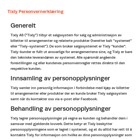
Tixly Personvernerklæring
Generelt
Tixly AS ("Tixly") tilbyr et salgssystem for salg og administrasjon av
billetter til arrangementer og relaterte produkter (heretter kalt "systemet"
eller "Tixly-systemet"). De som bruker salgssystemet er Tixly "kunder".
Tixly-kunder er fullt ut ansvarlige for arrangementene sine, og Tixly er bare
den tekniske leverandøren av systemet. Alle spørsmål angående
forestillingen og eller kundenes personvernregler rettes direkte til den
respektive kunden.
Innsamling av personopplysninger
Tixly samler inn personlig informasjon i forbindelse med kjøp av billetter
til arrangementer eller produkter der en kunde bruker Tixly salgssystem
samt når du kontakter oss via e-post eller Facebook.
Behandling av personopplysninger
Tixly lagrer personopplysninger på vegne av kunden og behandler dem i
samsvar med gjeldende lovverk. Dette betyr at Tixly beskytter
personopplysningene som er lagret i systemet, og at du alltid har rett til å
kontakte Tixly for informasjon om hvilke av dine personopplysninger som