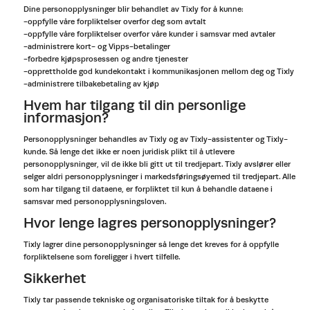
Dine personopplysninger blir behandlet av Tixly for å kunne:
-oppfylle våre forpliktelser overfor deg som avtalt
-oppfylle våre forpliktelser overfor våre kunder i samsvar med avtaler
-administrere kort- og Vipps-betalinger
-forbedre kjøpsprosessen og andre tjenester
-opprettholde god kundekontakt i kommunikasjonen mellom deg og Tixly
-administrere tilbakebetaling av kjøp
Hvem har tilgang til din personlige
informasjon?
Personopplysninger behandles av Tixly og av Tixly-assistenter og Tixly-
kunde. Så lenge det ikke er noen juridisk plikt til å utlevere
personopplysninger, vil de ikke bli gitt ut til tredjepart. Tixly avslører eller
selger aldri personopplysninger i markedsføringsøyemed til tredjepart. Alle
som har tilgang til dataene, er forpliktet til kun å behandle dataene i
samsvar med personopplysningsloven.
Hvor lenge lagres personopplysninger?
Tixly lagrer dine personopplysninger så lenge det kreves for å oppfylle
forpliktelsene som foreligger i hvert tilfelle.
Sikkerhet
Tixly tar passende tekniske og organisatoriske tiltak for å beskytte