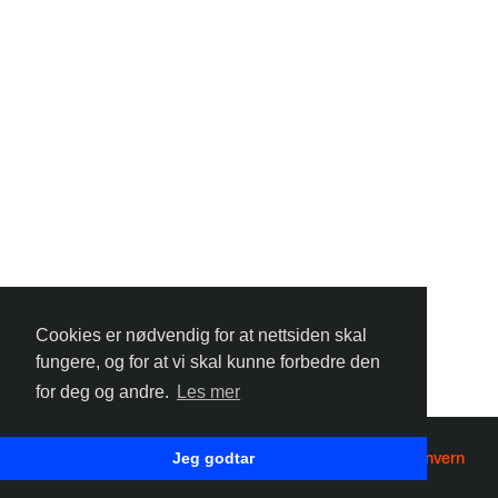
Cookies er nødvendig for at nettsiden skal
fungere, og for at vi skal kunne forbedre den
for deg og andre.
Les mer
©
2026 Tixly AS - Powered by
Tixly
Vilkår
Personvern
Jeg godtar