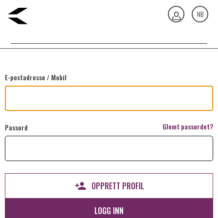
NB
Gå tilbake
LO
E-postadresse / Mobil
Glemt passordet?
Passord
OPPRETT PROFIL
LOGG INN