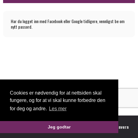
Har du logget inn med Facebook eller Google tidligere, vennligst be om
nytt passord.
Cookies er nødvendig for at nettsiden skal
fungere, og for at vi skal kunne forbedre den
for deg og andre.
Les mer
Vilkår
Personvern
©
2026 Tixly AS - Powered by
Tixly
Jeg godtar